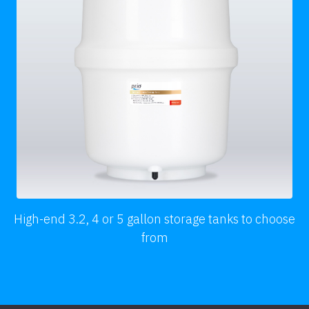
High-end 3.2, 4 or 5 gallon storage tanks to choose
from