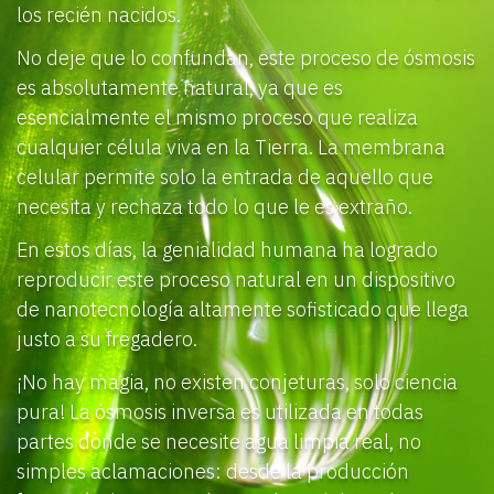
los recién nacidos.
No deje que lo confundan, este proceso de ósmosis
es absolutamente natural, ya que es
esencialmente el mismo proceso que realiza
cualquier célula viva en la Tierra. La membrana
celular permite solo la entrada de aquello que
necesita y rechaza todo lo que le es extraño.
En estos días, la genialidad humana ha logrado
reproducir este proceso natural en un dispositivo
de nanotecnología altamente sofisticado que llega
justo a su fregadero.
¡No hay magia, no existen conjeturas, solo ciencia
pura! La ósmosis inversa es utilizada en todas
partes donde se necesite agua limpia real, no
simples aclamaciones: desde la producción