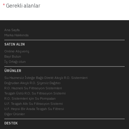
*
Gerekli alanlar
Ana Sayfa
Marka Hakkında
SATIN ALIN
Online Alışveriş
Bayi Bulun
İş Ortağı olun
ÜRÜNLER
Su Haznesiz İsteğe Bağlı Direkt Akışlı R.O. Sistemleri
Doğrudan Akışlı R.O. Şişesiz Dağıtıcı
R.O. Hazneli Su Filtrasyon Sistemleri
Tezgah Üstü R.O. Su Filtrasyon Sistemi
R.O. Sistemleri için Su Pompaları
U.F. Tezgah Altı Su Filtrasyon Sistemi
U.F. Hepsi Bir Arada Tezgah Su Filtresi
Diğer Ürünler
DESTEK