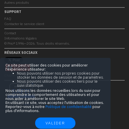
Autres produits
SUPPORT
FAQ
Contacter le service client
Contact
Informations légales
© Prio® 1996—2026. Tous droits réservés.
RÉSEAUX SOCIAUX
Ce site peut utiliser des cookies pour améliorer
l'expérience utilisateur:
Nous pouvons utiliser nos propres cookies pour
Chaîne YouTube
stocker les données de session et de paramètres.
Nous pouvons utiliser des cookies tiers pour le
suivi statistique.
BRILLIANTLY
SAFE!
Nous utilisons les données recueillies lors du suivi pour
comprendre le comportement des utilisateurs et pour
prio.pro
nous aider à améliorer le site Web.
CONTENT & LINKS
En utilisant ce site, vous acceptez l'utilisation de cookies.
Verified by
Sur.ly
Reportez-vous à notre
Politique de confidentialité
pour
plus d'informations.
2023
VALIDER