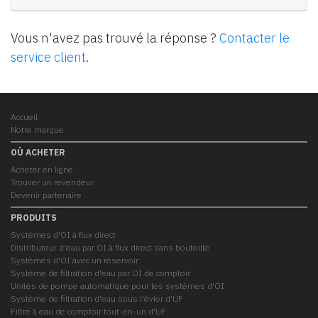
Vous n'avez pas trouvé la réponse ?
Contacter le
service client
.
Accueil
Notre marque
OÙ ACHETER
Acheter en ligne
Trouver un revendeur
Devenir partenaire
PRODUITS
Systèmes d'OI à flux direct
Distributeur d'eau par OI à flux direct sans bouteille
Systèmes d'OI avec un réservoir
Système de filtration d'eau par OI de comptoir
Unités de pompe automatique pour les systèmes d'OI
Système de filtration d'eau sous l'évier d'UF
Filtre à eau de comptoir tout-en-un d'UF