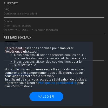
SUPPORT
FAQ
Contacter le service client
Contact
Informations légales
© Prio® 1996—2026. Tous droits réservés.
RÉSEAUX SOCIAUX
Ce site peut utiliser des cookies pour améliorer
l'expérience utilisateur:
Nous pouvons utiliser nos propres cookies pour
Chaîne YouTube
stocker les données de session et de paramètres.
Nous pouvons utiliser des cookies tiers pour le
suivi statistique.
BRILLIANTLY
SAFE!
Nous utilisons les données recueillies lors du suivi pour
comprendre le comportement des utilisateurs et pour
prio.pro
nous aider à améliorer le site Web.
CONTENT & LINKS
En utilisant ce site, vous acceptez l'utilisation de cookies.
Verified by
Sur.ly
Reportez-vous à notre
Politique de confidentialité
pour
plus d'informations.
2023
VALIDER