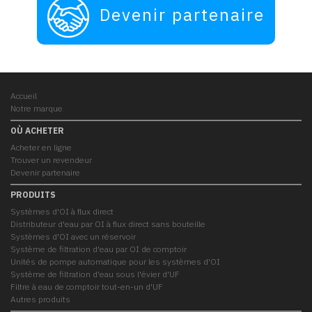
Devenir partenaire
Accueil
Notre marque
OÙ ACHETER
Acheter en ligne
Trouver un revendeur
Devenir partenaire
PRODUITS
Systèmes d'OI à flux direct
Distributeur d'eau par OI à flux direct sans bouteille
Systèmes d'OI avec un réservoir
Système de filtration d'eau par OI de comptoir
Unités de pompe automatique pour les systèmes d'OI
Système de filtration d'eau sous l'évier d'UF
Filtre à eau de comptoir tout-en-un d'UF
Autres produits